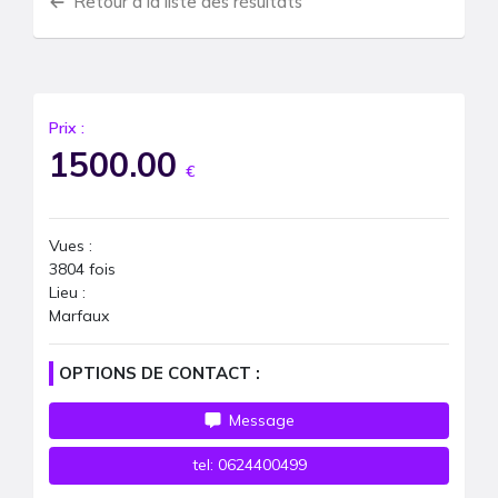
Retour à la liste des résultats
Prix :
1500.00
€
Vues :
3804
fois
Lieu :
Marfaux
OPTIONS DE CONTACT :
Message
tel:
0624400499