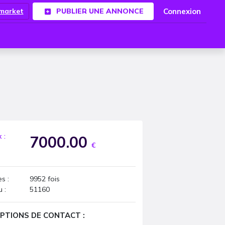
Connexion
.market
PUBLIER UNE ANNONCE
x :
7000.00
€
s :
9952
fois
u :
51160
PTIONS DE CONTACT :