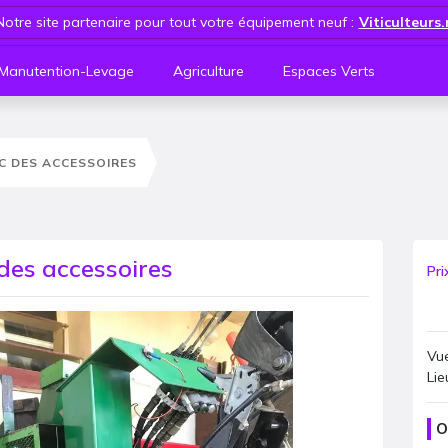
Notre site partenaire pour tout votre équipement neuf :
Viticulteurs
Manutention-Levage
Agriculture
Espaces Verts
C DES ACCESSOIRES
des accessoires
Pri
Vue
Lie
O