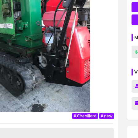
M
V
#
Chenillard
#
new