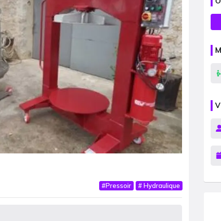
O
M
V
#
Pressoir
#
Hydraulique