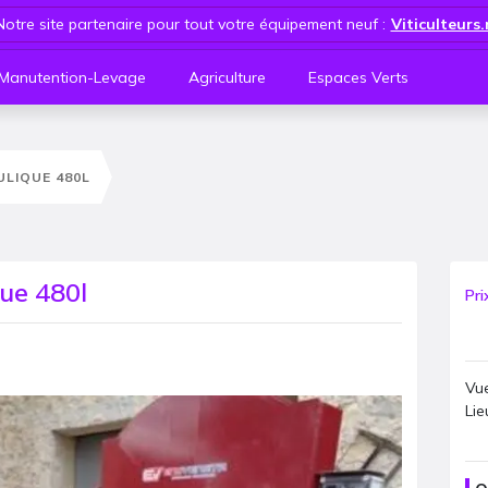
Notre site partenaire pour tout votre équipement neuf :
Viticulteurs
Manutention-Levage
Agriculture
Espaces Verts
ULIQUE 480L
que 480l
Pri
Vue
Lie