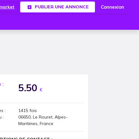
Connexion
.market
PUBLIER UNE ANNONCE
x :
5.50
€
s :
1415
fois
u :
06650, Le Rouret, Alpes-
Maritimes, France