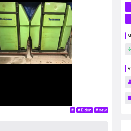
M
V
#
#
Bidon
#
new