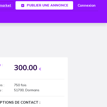
Connexion
.market
PUBLIER UNE ANNONCE
x :
300.00
€
s :
750
fois
u :
51700, Dormans
PTIONS DE CONTACT :