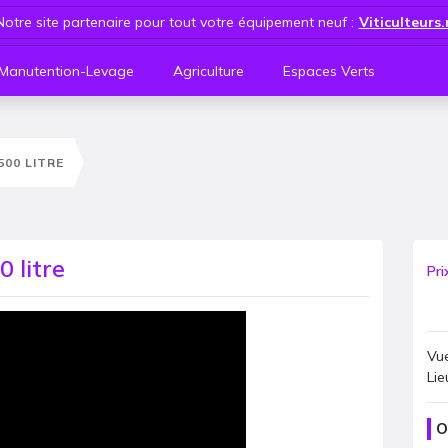
Notre site partenaire pour tout votre équipement neuf :
Viticulteurs
Manutention-Levage
Agriculture
Espaces Verts
00 LITRE
 litre
Pri
Vue
Lie
O