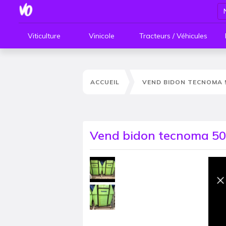
Viticulture
Vinicole
Tracteurs / Véhicules
ACCUEIL
VEND BIDON TECNOMA 5
Vend bidon tecnoma 500