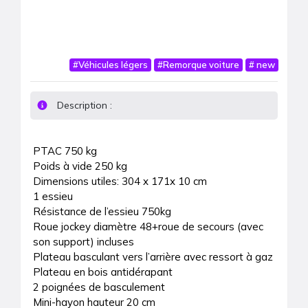
#
Véhicules légers
#
Remorque voiture
#
new
Description :
PTAC 750 kg

Poids à vide 250 kg

Dimensions utiles: 304 x 171x 10 cm

1 essieu

Résistance de l’essieu 750kg

Roue jockey diamètre 48+roue de secours (avec 
son support) incluses

Plateau basculant vers l’arrière avec ressort à gaz 

Plateau en bois antidérapant 

2 poignées de basculement 

Mini-hayon hauteur 20 cm
