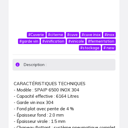
#
Cuverie
#
citerne
#
cuve
#
cuve inox
#
inox
#
garde vin
#
vinification
#
vinicole
#
fermentation
#
stockage
#
new
Description :
CARACTÉRISTIQUES TECHNIQUES

- Modèle : SPAIP 6500 INOX 304

- Capacité effective : 6164 Litres

- Garde vin inox 304

- Fond plat avec pente de 4 %

- Épaisseur fond : 2.0 mm

- Épaisseur virole : 1.5 mm

- Chapeau flottant : système pneumatique complet
