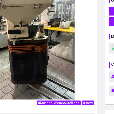
O
M
V
#
Matériel d′embouteillage
#
new