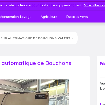
Notre site partenaire pour tout votre équipement neuf :
Viticulteurs
Manutention-Levage
Agriculture
Espaces Verts
NTEUR AUTOMATIQUE DE BOUCHONS VALENTIN
ur automatique de Bouchons
Pri
Vue
Lie