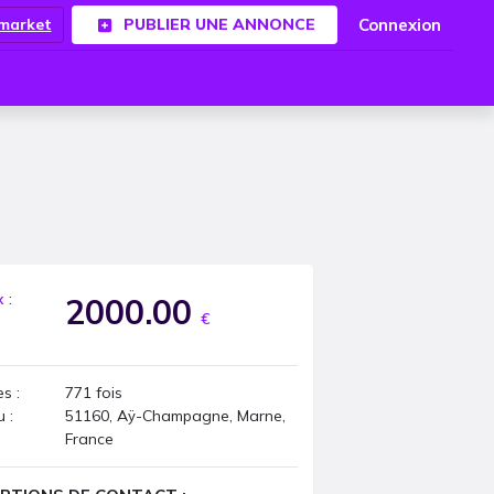
Connexion
.market
PUBLIER UNE ANNONCE
x :
2000.00
€
s :
771
fois
u :
51160, Aÿ-Champagne, Marne,
France