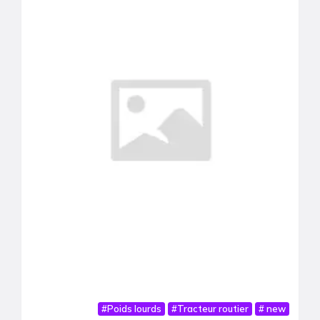
#
Poids lourds
#
Tracteur routier
#
new