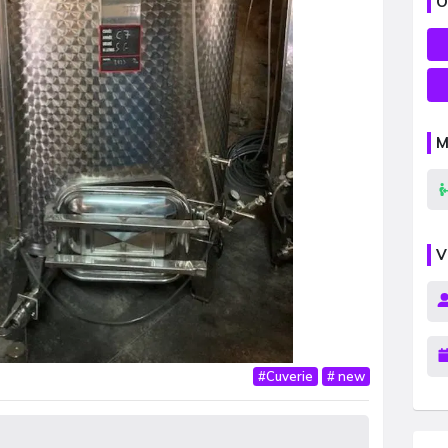
O
M
V
#
Cuverie
#
new