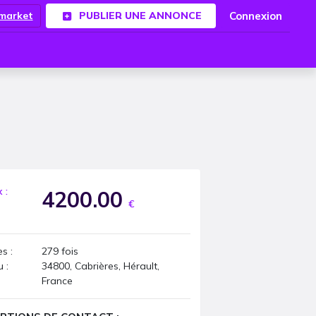
Connexion
.market
PUBLIER UNE ANNONCE
x :
4200.00
€
s :
279
fois
u :
34800, Cabrières, Hérault,
France