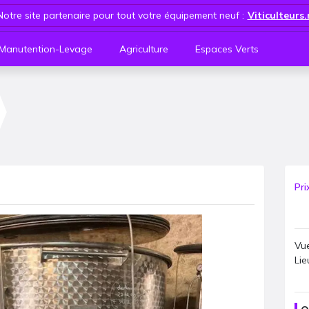
Notre site partenaire pour tout votre équipement neuf :
Viticulteurs
Manutention-Levage
Agriculture
Espaces Verts
Pri
Vue
Lie