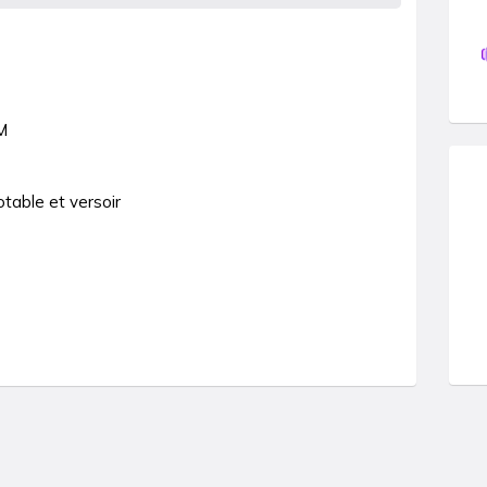
M

able et versoir
