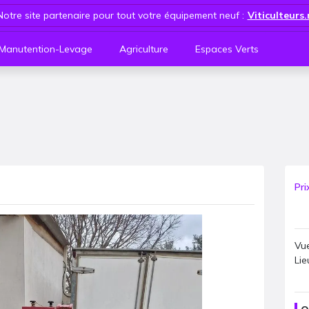
Notre site partenaire pour tout votre équipement neuf :
Viticulteurs
Manutention-Levage
Agriculture
Espaces Verts
Pri
Vue
Lie