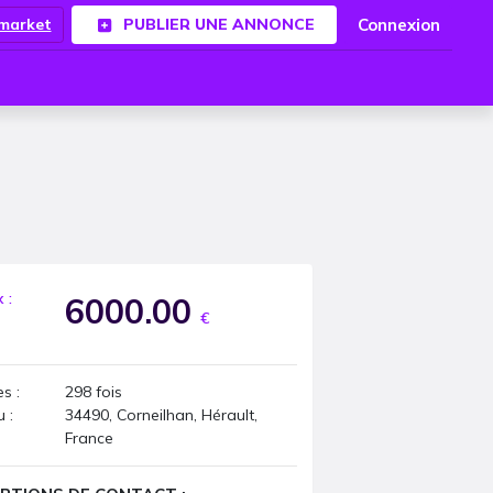
Connexion
.market
PUBLIER UNE ANNONCE
x :
6000.00
€
s :
298
fois
u :
34490, Corneilhan, Hérault,
France