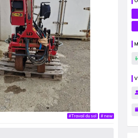
O
M
V
#
Travail du sol
#
new