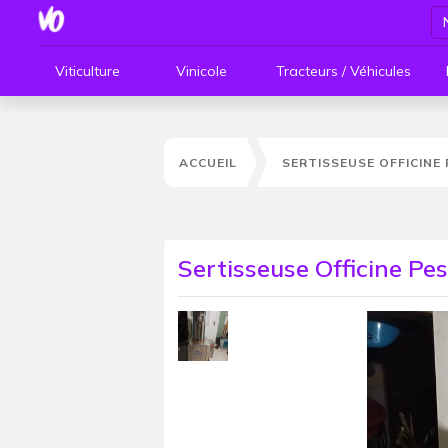
Viticulture
Vinicole
Tracteurs / Véhicules
ACCUEIL
SERTISSEUSE OFFICINE 
Sertisseuse Officine Pe