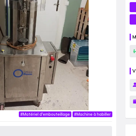
M
V
#
Matériel d′embouteillage
#
Machine à habiller