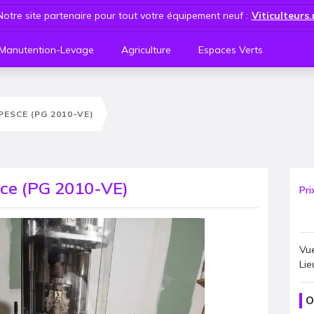
Notre site partenaire pour tout votre équipement neuf :
Viticulteurs
Manutention-Levage
Agriculture
Espaces Verts
PESCE (PG 2010-VE)
sce (PG 2010-VE)
Pri
Vue
Lie
O