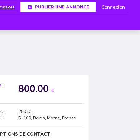
Connexion
.market
PUBLIER UNE ANNONCE
x :
800.00
€
s :
280
fois
u :
51100, Reims, Marne, France
PTIONS DE CONTACT :