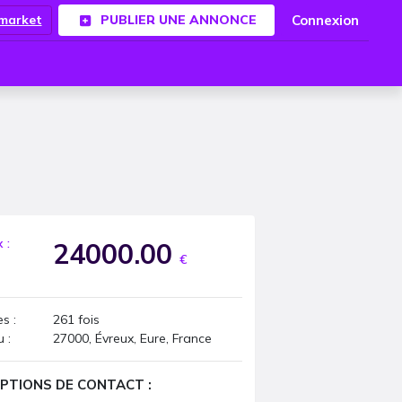
Connexion
.market
PUBLIER UNE ANNONCE
x :
24000.00
€
s :
261
fois
u :
27000, Évreux, Eure, France
PTIONS DE CONTACT :