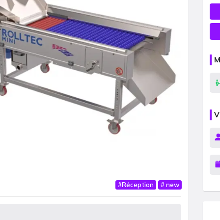
M
V
#
Réception
#
new