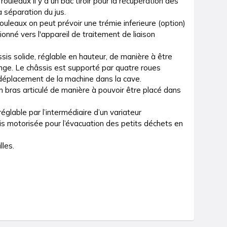
uleaux il y a un bac tiroir pour la récupération des 
 séparation du jus.

uleaux on peut prévoir une trémie inferieure (option) 
onné vers l'appareil de traitement de liaison 
s solide, réglable en hauteur, de manière à être 
nge. Le châssis est supporté par quatre roues 
e déplacement de la machine dans la cave.

un bras articulé de manière à pouvoir être placé dans 
glable par l’intermédiaire d’un variateur 
s motorisée pour l’évacuation des petits déchets en 
lles.