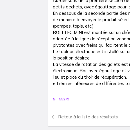
Au-dessous de la première section de ro
petits déchets, avec égouttage pour la
En dessous de la seconde partie des ro
de manière à envoyer le produit sélecti
(pompes, tapis, etc.).

ROLLTEC MINI est montée sur un châssi
adaptée à la ligne de réception venda
pivotantes avec freins qui facilitent l
Le tableau électrique est installé sur 
la position désirée.

La vitesse de rotation des galets est ré
électronique. Bac avec égouttage et vi
lieu et place du tiroir de récupération.

• Trémies inférieures de différentes tai
Réf :
55279
Retour à la liste des résultats