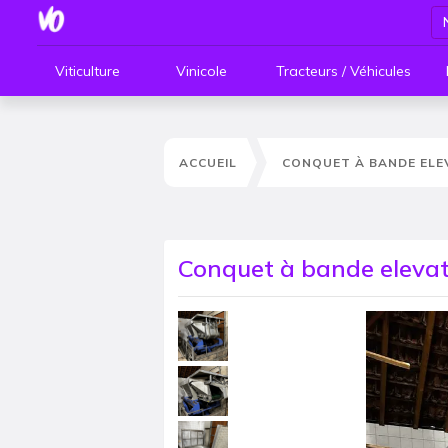
Viticulture
Vinicole
Tracteurs / Véhicules
ACCUEIL
CONQUET À BANDE ELE
Conquet à bande elevat