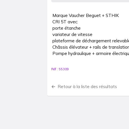
Marque Vaucher Beguet + STHIK

CRI 5T avec:

porte étanche

variateur de vitesse

plateforme de déchargement relevable
Châssis élévateur + rails de translation
Réf :
55309
Retour à la liste des résultats