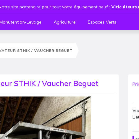
Notre site partenaire pour tout votre équipement neuf :
Viticulteurs
Manutention-Levage
Agriculture
Espaces Verts
VATEUR STHIK / VAUCHER BEGUET
eur STHIK / Vaucher Beguet
Pri
Vue
Lie