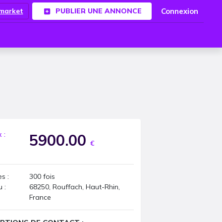
Connexion
.market
PUBLIER UNE ANNONCE
x :
5900.00
€
s :
300
fois
u :
68250, Rouffach, Haut-Rhin,
France