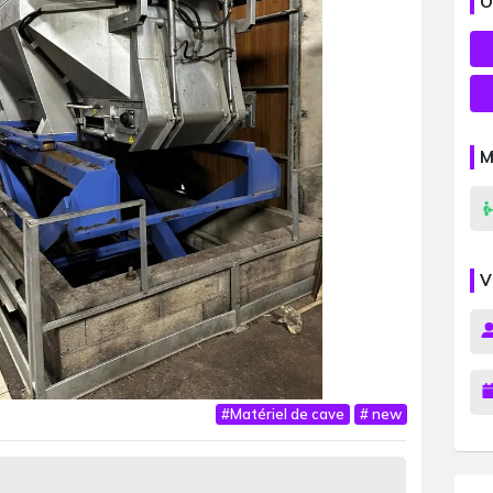
O
M
V
#
Matériel de cave
#
new