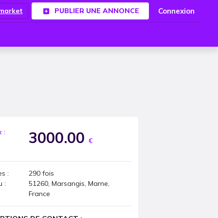
Connexion
.market
PUBLIER UNE ANNONCE
x :
3000.00
€
s :
290
fois
u :
51260, Marsangis, Marne,
France