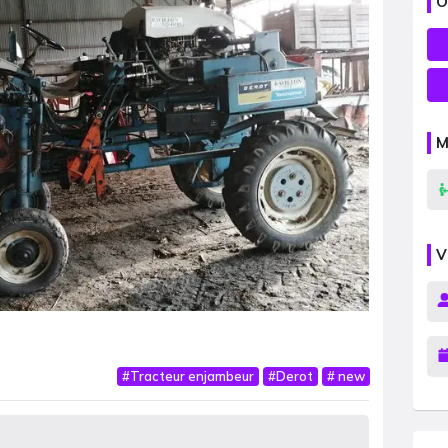
O
M
V
#
Tracteur enjambeur
#
Derot
#
new