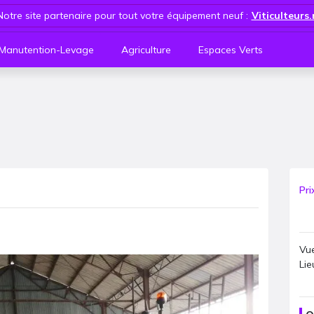
Notre site partenaire pour tout votre équipement neuf :
Viticulteurs
Manutention-Levage
Agriculture
Espaces Verts
Pri
Vue
Lie