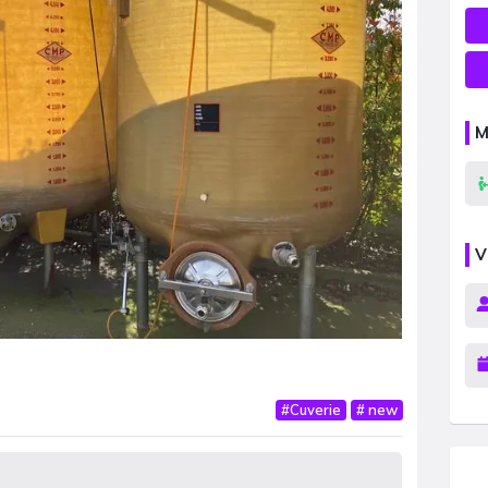
M
V
#
Cuverie
#
new