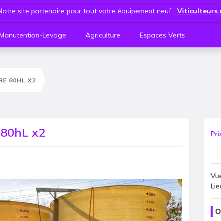
Notre site partenaire pour tout votre équipement neuf :
Viticulteurs
Manutention-Levage
Agriculture
Espaces Verts
RE 80HL X2
 80hL x2
Pri
Vue
Lie
O