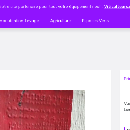
Notre site partenaire pour tout votre équipement neuf :
Viticulteurs
Manutention-Levage
Agriculture
Espaces Verts
Pri
Vue
Lie