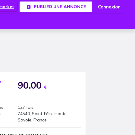
Connexion
.market
PUBLIER UNE ANNONCE
x :
90.00
€
s :
127
fois
u :
74540, Saint-Félix, Haute-
Savoie, France