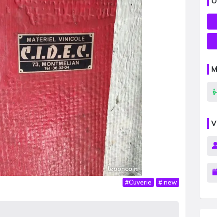
O
M
V
#
Cuverie
#
new