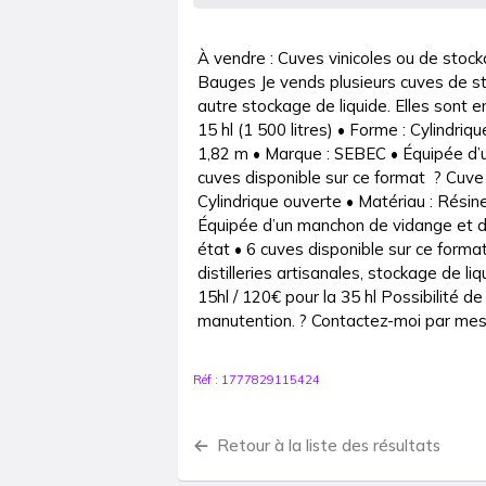
À vendre : Cuves vinicoles ou de stocka
Bauges Je vends plusieurs cuves de sto
autre stockage de liquide. Elles sont en
15 hl (1 500 litres) • Forme : Cylindriq
1,82 m • Marque : SEBEC • Équipée d’u
cuves disponible sur ce format  ? Cuve 2 
Cylindrique ouverte • Matériau : Résin
Équipée d’un manchon de vidange et d’
état • 6 cuves disponible sur ce format
distilleries artisanales, stockage de liq
15hl / 120€ pour la 35 hl Possibilité de 
manutention. ? Contactez-moi par mess
Réf :
1777829115424
Retour à la liste des résultats