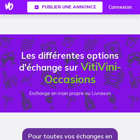
Connexion
PUBLIER UNE ANNONCE
Les différentes options
VitiVini-
d'échange sur
Occasions
Enchange en main propre ou Livraison
Pour toutes vos échanges en