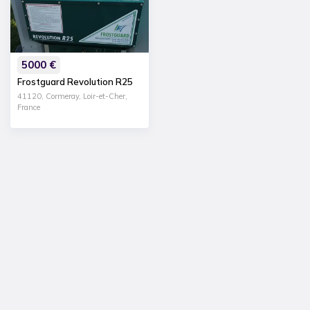
5000
€
Frostguard Revolution R25
41120, Cormeray, Loir-et-Cher,
France